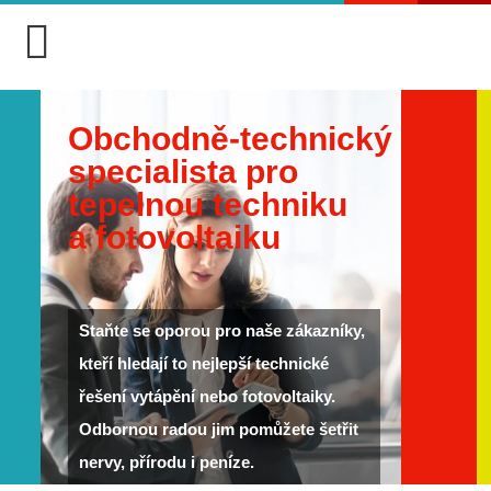
Obchodně-technický
specialista pro
tepelnou techniku
a fotovoltaiku
Staňte se oporou pro naše zákazníky,
kteří hledají to nejlepší technické
řešení vytápění nebo fotovoltaiky.
Odbornou radou jim pomůžete šetřit
nervy, přírodu i peníze.